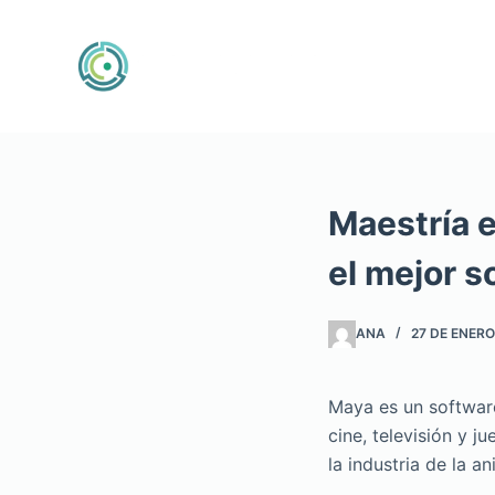
Saltar
al
contenido
Maestría 
el mejor 
ANA
27 DE ENERO
Maya es un software
cine, televisión y 
la industria de la a