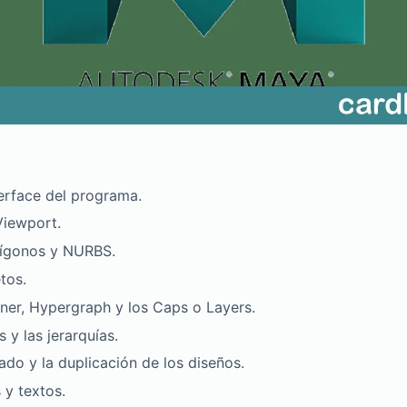
erface del programa.
Viewport.
olígonos y NURBS.
tos.
liner, Hypergraph y los Caps o Layers.
s y las jerarquías.
iado y la duplicación de los diseños.
 y textos.